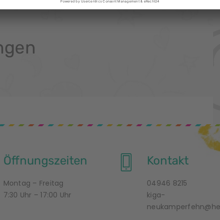
ngen
Öffnungszeiten
Kontakt
Montag – Freitag
04946 8215
7:30 Uhr – 17:00 Uhr
kiga-
neukamperfehn@hes