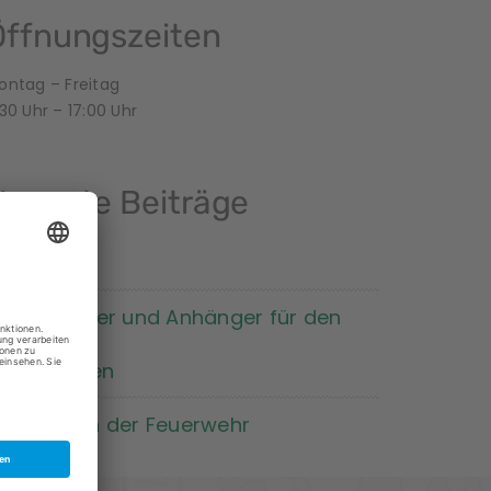
Öffnungszeiten
ontag – Freitag
30 Uhr – 17:00 Uhr
Neueste Beiträge
kein Titel)
eue Trecker und Anhänger für den
indergarten
esuch von der Feuerwehr