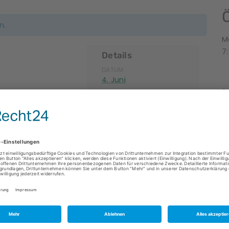
n.
M
7:
Details
DATUM:
4. Juni
KOSTEN:
kostenlos
VERANSTALTUNGSKATEGO
(
RIE:
Ausflüge
N
K
rten
Schnuppertage
Alle Veranstaltungen
B