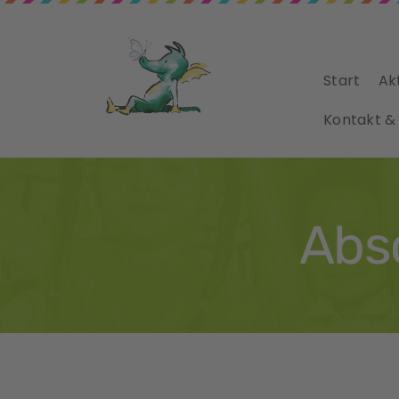
Start
Ak
Kontakt &
Absc