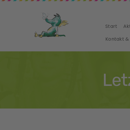
Start
Ak
Kontakt &
Let