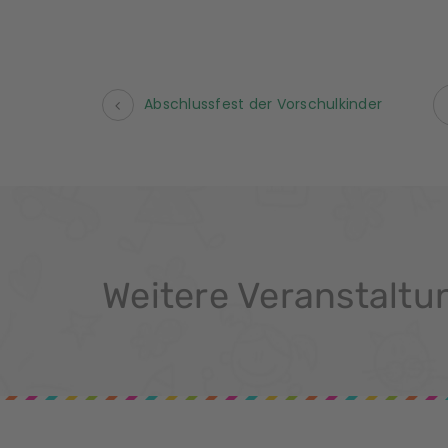
Abschlussfest der Vorschulkinder
V
e
r
a
n
Weitere Veranstaltu
s
t
a