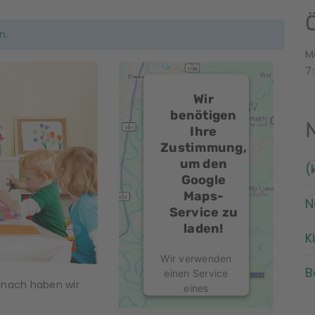
n.
M
7:
Wir
benötigen
Ihre
Zustimmung,
um den
(
Google
Maps-
N
Service zu
laden!
K
Wir verwenden
B
einen Service
anach haben wir
eines
Drittanbieters,